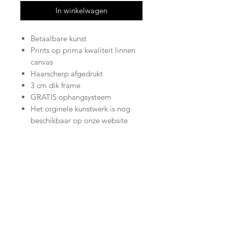
In winkelwagen
Betaalbare kunst
Prints op prima kwaliteit linnen
canvas
Haarscherp afgedrukt
3 cm dik frame
GRATIS ophangsysteem
Het orginele kunstwerk is nog
beschikbaar op onze website
Join our mailing list
Subscribe Now