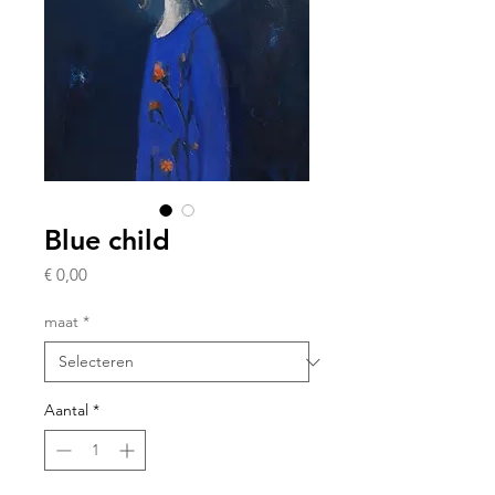
Blue child
Prijs
€ 0,00
maat
*
Aantal
*