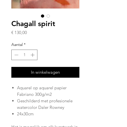
Chagall spirit
Prijs
€ 130,00
Aantal
*
In winkelwagen
Aquarel op aquarel papier
Fabriano 300g/m2
Geschilderd met profesionele
watercolor Daler Rowney
24x30cm
Het is mogelijk om elk kunstwerk in