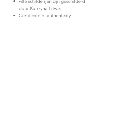
Alle schilderijen zijn geschilderd
door Katrzyna Litwin
Certificate of authenticity
Het is mogelijk om elk kunstwerk in
onze Atelier te kunnen zien.
Maakt gerust een afspraak via onze
contact gegevens op hoofdpagina.
Join our mailing list
Subscribe Now
Shop
facebook
Shipping & Returns