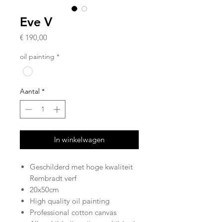
Eve V
Prijs
€ 190,00
oil painting
*
Aantal
*
In winkelwagen
Geschilderd met hoge kwaliteit
Rembradt verf
20x50cm
High quality oil painting
Professional cotton canvas