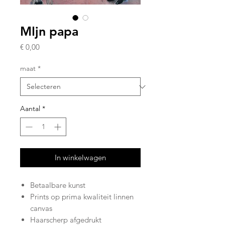
MIjn papa
Prijs
€ 0,00
maat
*
Aantal
*
In winkelwagen
Betaalbare kunst
Prints op prima kwaliteit linnen
canvas
Haarscherp afgedrukt