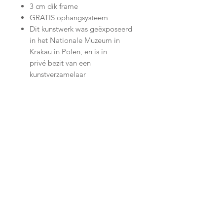
3 cm dik frame
GRATIS ophangsysteem
Dit kunstwerk was geëxposeerd
in het Nationale Muzeum in
Krakau in Polen, en is in
privé bezit van een
kunstverzamelaar
Join our mailing list
Subscribe Now
Shop
facebook
Shipping & Returns
About Us
twitter
Store Policy