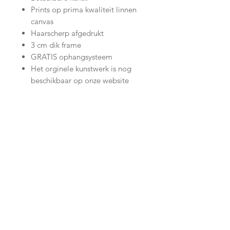
Prints op prima kwaliteit linnen
canvas
Haarscherp afgedrukt
3 cm dik frame
GRATIS ophangsysteem
Het orginele kunstwerk is nog
beschikbaar op onze website
Join our mailing list
Subscribe Now
Shop
facebook
Shipping & Returns