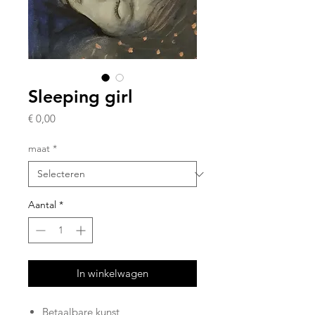
Sleeping girl
Prijs
€ 0,00
maat
*
Aantal
*
In winkelwagen
Betaalbare kunst