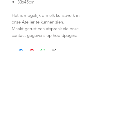
33x45cm
Het is mogelijk om elk kunstwerk in
onze Atelier te kunnen zien.
Maakt gerust een afspraak via onze
contact gegevens op hoofdpagina.
Join our mailing list
Subscribe Now
Shop
facebook
Shipping & Returns
About Us
twitter
Store Policy
Contact
instagram