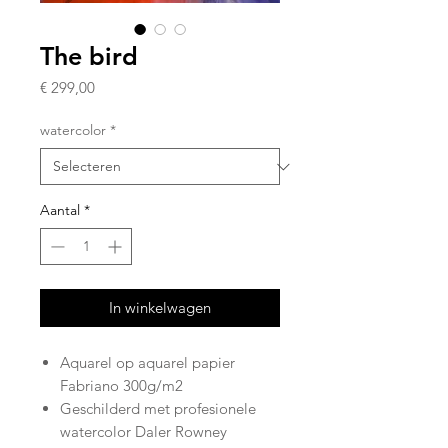
The bird
Prijs
€ 299,00
watercolor
*
Aantal
*
In winkelwagen
Aquarel op aquarel papier
Fabriano 300g/m2
Geschilderd met profesionele
watercolor Daler Rowney