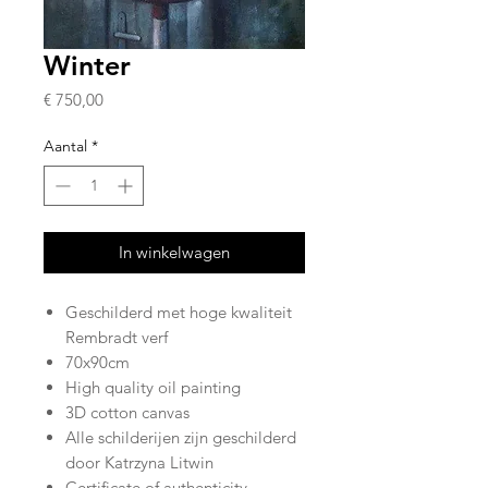
Winter
Prijs
€ 750,00
Aantal
*
In winkelwagen
Geschilderd met hoge kwaliteit
Rembradt verf
70x90cm
High quality oil painting
3D cotton canvas
Alle schilderijen zijn geschilderd
door Katrzyna Litwin
Certificate of authenticity