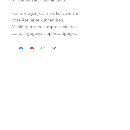
Het is mogelijk om elk kunstwerk in
onze Atelier te kunnen zien.
Maakt gerust een afspraak via onze
contact gegevens op hoofdpagina.
Join our mailing list
Subscribe Now
Shop
facebook
Shipping & Returns
About Us
twitter
Store Policy
Contact
instagram