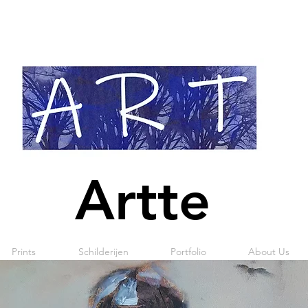
Artte
Prints
Schilderijen
Portfolio
About Us